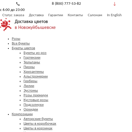
8 (800) 777-53-82
с 6:00 до 23:00
Обратный звонок
Статус заказа
Доставка
Гарантии
Контакты
Салонам
In English
Доставка цветов
в Новокуйбышевске
Розы
Все букеты
Букеты цветов
Букеты из роз
Гортензии
Тюльпаны
Пионы
Хризантемы
Альстромерии
Герберы
Лилии
Эустомы
Розы премиум
Кустовые розы
Подсолнухи
Орхидеи
Композиции
Авторские букеты
Цветы в коробочках
Цветы в корзинах