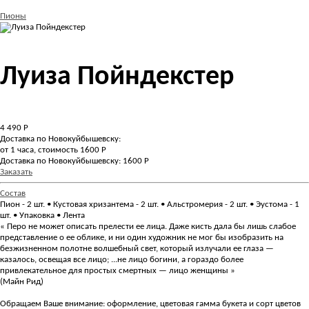
Пионы
Луиза Пойндекстер
4 490
Р
Доставка по Новокуйбышевску:
от 1 часа, стоимость 1600 Р
Доставка по Новокуйбышевску: 1600 Р
Заказать
Состав
Пион - 2 шт. • Кустовая хризантема - 2 шт. • Альстромерия - 2 шт. • Эустома - 1
шт. • Упаковка • Лента
« Перо не может описать прелести ее лица. Даже кисть дала бы лишь слабое
представление о ее облике, и ни один художник не мог бы изобразить на
безжизненном полотне волшебный свет, который излучали ее глаза —
казалось, освещая все лицо; ...не лицо богини, а гораздо более
привлекательное для простых смертных — лицо женщины »
(Майн Рид)
Обращаем Ваше внимание: оформление, цветовая гамма букета и сорт цветов