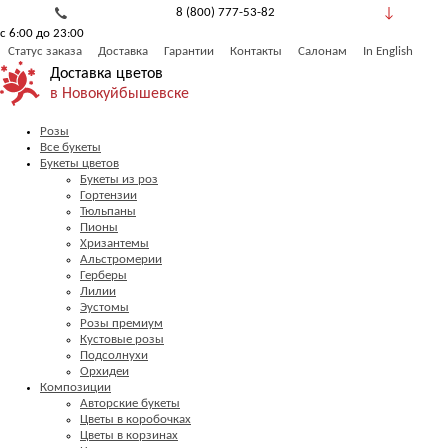
8 (800) 777-53-82
с 6:00 до 23:00
Обратный звонок
Статус заказа
Доставка
Гарантии
Контакты
Салонам
In English
Доставка цветов
в Новокуйбышевске
Розы
Все букеты
Букеты цветов
Букеты из роз
Гортензии
Тюльпаны
Пионы
Хризантемы
Альстромерии
Герберы
Лилии
Эустомы
Розы премиум
Кустовые розы
Подсолнухи
Орхидеи
Композиции
Авторские букеты
Цветы в коробочках
Цветы в корзинах