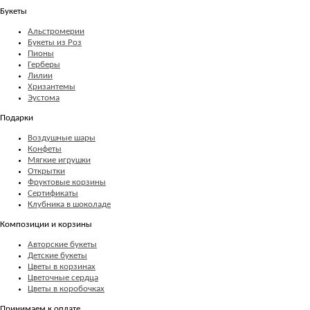
Букеты
Альстромерии
Букеты из Роз
Пионы
Герберы
Лилии
Хризантемы
Эустома
Подарки
Воздушные шары
Конфеты
Мягкие игрушки
Открытки
Фруктовые корзины
Сертификаты
Клубника в шоколаде
Композиции и корзины
Авторские букеты
Детские букеты
Цветы в корзинах
Цветочные сердца
Цветы в коробочках
Принимаем к оплате