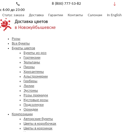
8 (800) 777-53-82
с 6:00 до 23:00
Обратный звонок
Статус заказа
Доставка
Гарантии
Контакты
Салонам
In English
Доставка цветов
в Новокуйбышевске
Розы
Все букеты
Букеты цветов
Букеты из роз
Гортензии
Тюльпаны
Пионы
Хризантемы
Альстромерии
Герберы
Лилии
Эустомы
Розы премиум
Кустовые розы
Подсолнухи
Орхидеи
Композиции
Авторские букеты
Цветы в коробочках
Цветы в корзинах