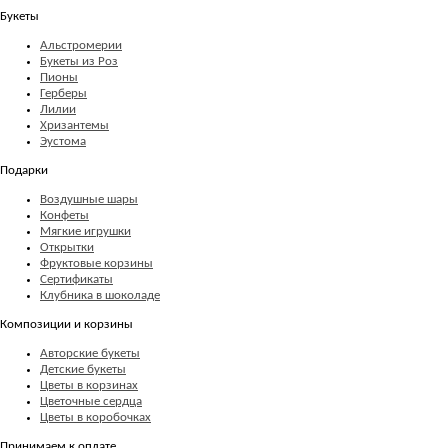
Букеты
Альстромерии
Букеты из Роз
Пионы
Герберы
Лилии
Хризантемы
Эустома
Подарки
Воздушные шары
Конфеты
Мягкие игрушки
Открытки
Фруктовые корзины
Сертификаты
Клубника в шоколаде
Композиции и корзины
Авторские букеты
Детские букеты
Цветы в корзинах
Цветочные сердца
Цветы в коробочках
Принимаем к оплате