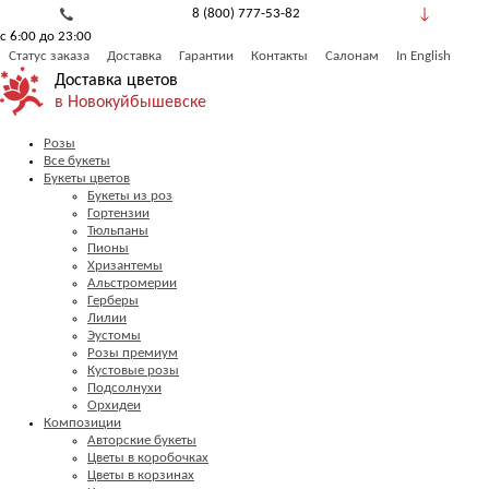
8 (800) 777-53-82
с 6:00 до 23:00
Обратный звонок
Статус заказа
Доставка
Гарантии
Контакты
Салонам
In English
Доставка цветов
в Новокуйбышевске
Розы
Все букеты
Букеты цветов
Букеты из роз
Гортензии
Тюльпаны
Пионы
Хризантемы
Альстромерии
Герберы
Лилии
Эустомы
Розы премиум
Кустовые розы
Подсолнухи
Орхидеи
Композиции
Авторские букеты
Цветы в коробочках
Цветы в корзинах